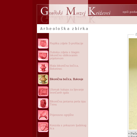
opći poda
Replika zdjele S-profilacije
Duboka zdjela s blagim
bikonično oblikovanim
prijelomom
Mala bikonična bočica,
Beketinec
Bikonična bočica, Bukovje
Ulomak kalupa za lijevanje
brončanih igala
Bikonična jantarna perla tipa
Tirins
Prijenosno ognjište
Konzola s prikazom ljudskog
lica
• Peč
• Sred