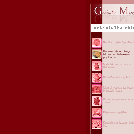
Replika zdjele S-profilaci
Duboka zdjela s blagim
bikonično oblikovanim
prijelomom
Mala bikonična bočica,
Beketinec
Bikonična bočica, Bukov
Ulomak kalupa za lijevan
brončanih igala
Bikonična jantarna perla 
Tirins
Prijenosno ognjište
Konzola s prikazom ljud
lica