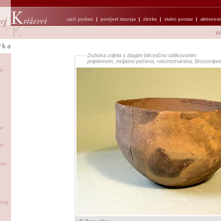
opći podaci
|
povijest muzeja
|
zbirke
|
stalni postav
|
aktivnost
Duboka zdjela s blagim bikonično oblikovanim
prijelomom, mrljasto pečena, rekonstruirana, Brezovljani
je
je
je
tipa
skog