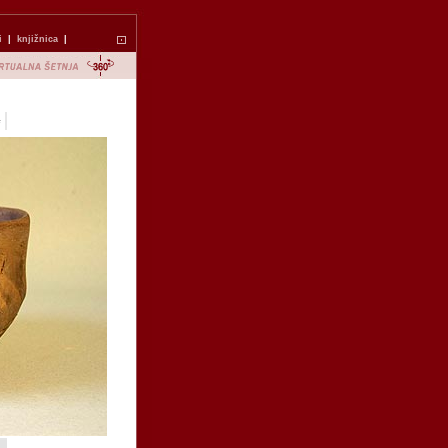
i
|
knjižnica
|