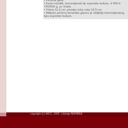
• Pečena glina
• Kasni neolitik, brezovljanski tip sopotske kulture, 4 900-4
700/600 g. pr. Krista
• Visina 11,4 cm, promjer ruba usta 16,5 cm
• Mrljasto pečena keramika glavno je obilježje brezovljanskog
tipa sopotske kulture.
copyright (c) MDC, 2005. | design
NOVENA